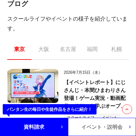
ブログ
スクールライフやイベントの様子を紹介していま
す。
東京
大阪
名古屋
福岡
札幌
2026年7月15日（水）
【イベントレポート】にじ
さんじ・本間ひまわりさん
登場！ゲーム実況・動画配
信のリアルを学ぶオープン
バンタンゲームアカデミーをもっと知ろう
バンタンゲームアカデミーをもっと知ろう
バンタン生の毎日や生徒作品をさらに紹介！
キャンパス
スクールライフ
イベント
資料請求
イベント・説明会
東京
大阪
名古屋
福岡