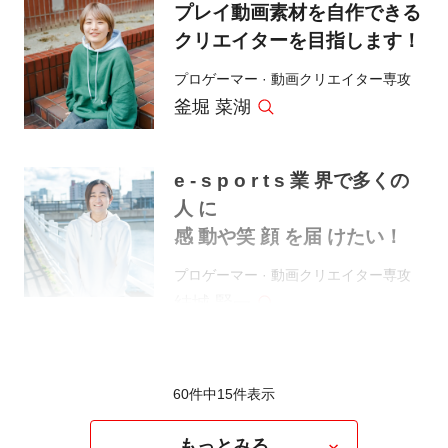
プレイ動画素材を自作できる
クリエイターを目指します！
プロゲーマー · 動画クリエイター専攻
釜堀 菜湖
e - s p o r t s 業 界で多くの
人 に
感 動や笑 顔 を届 けたい！
プロゲーマー · 動画クリエイター専攻
結城 賢一
60件中
15
件表示
もっとみる