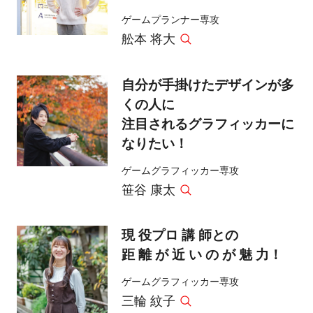
ゲームプランナー専攻
舩本 将大
自分が手掛けたデザインが多
くの人に
注目されるグラフィッカーに
なりたい！
ゲームグラフィッカー専攻
笹谷 康太
現 役プロ 講 師との
距 離 が 近 い の が 魅 力！
ゲームグラフィッカー専攻
三輪 紋子