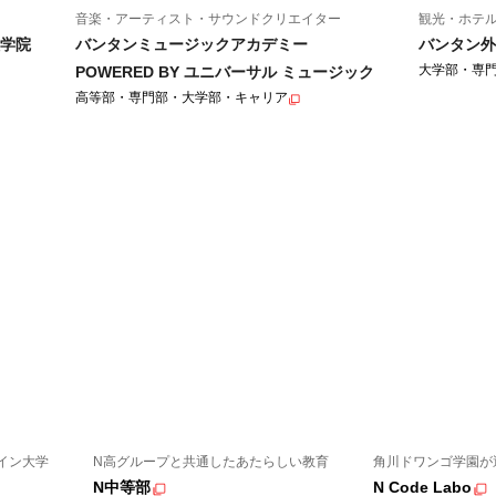
音楽・アーティスト・サウンドクリエイター
観光・ホテ
学院
バンタンミュージックアカデミー
バンタン外
大学部・専
POWERED BY ユニバーサル ミュージック
高等部・専門部・大学部・キャリア
イン大学
N高グループと共通したあたらしい教育
角川ドワンゴ学園が
N中等部
N Code Labo