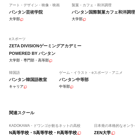
アート・デザイン・映像・映画
製菓・カフェ・和洋調理
バンタン芸術学院
バンタン国際製菓カフェ和洋調理
大学部
大学部
eスポーツ
ZETA DIVISIONゲーミングアカデミー
POWERED BY バンタン
大学部・専門部・高等部
韓国語
ゲーム・イラスト・eスポーツ・アニメ
バンタン韓国語教室
バンタン中等部
キャリア
中等部
関連スクール
KADOKAWA・ドワンゴが創るネットの高校
日本発の本格的なオンラ
N高等学校・S高等学校・R高等学校
ZEN大学