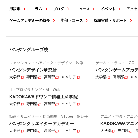
用語集
コラム
ブログ
ニュース
イベント
アクセ
ゲームアカデミーの特長
学部・コース
就職実績・サポート
バンタングループ校
ファッション・ヘアメイク・デザイン・映像
ゲーム・イラスト・CG・
バンタンデザイン研究所
バンタンゲームアカ
大学部
専門部
高等部
キャリア
大学部
高等部
キャ
IT・プログラミング・AI・Web
KADOKAWAドワンゴ情報工科学院
大学部
専門部
高等部
キャリア
動画クリエイター・動画編集・VTuber・歌い手
アニメ・声優・アニメ
バンタンクリエイターアカデミー
KADOKAWAア
大学部
専門部
高等部
キャリア
大学部
専門部