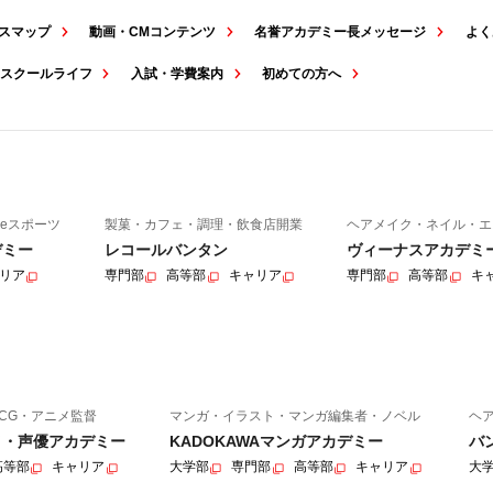
スマップ
動画・CMコンテンツ
名誉アカデミー長メッセージ
よく
スクールライフ
入試・学費案内
初めての方へ
eスポーツ
製菓・カフェ・調理・飲食店開業
ヘアメイク・ネイル・エ
デミー
レコールバンタン
ヴィーナスアカデミ
リア
専門部
高等部
キャリア
専門部
高等部
キ
CG・アニメ監督
マンガ・イラスト・マンガ編集者・ノベル
ヘ
ニメ・声優アカデミー
KADOKAWAマンガアカデミー
バ
高等部
キャリア
大学部
専門部
高等部
キャリア
大