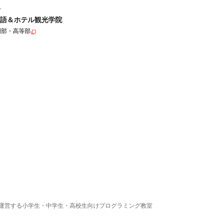
ル
語＆ホテル観光学院
門部・高等部
運営する小学生・中学生・高校生向けプログラミング教室