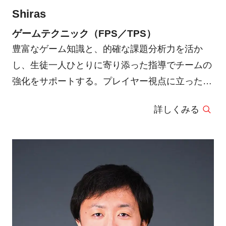
Shiras
・STAGE:0 VALORANT 2022/2023 : 優勝（講
師）
ゲームテクニック（FPS／TPS）
豊富なゲーム知識と、的確な課題分析力を活か
し、生徒一人ひとりに寄り添った指導でチームの
強化をサポートする。プレイヤー視点に立ったフ
ィードバックと、戦略構築で成長を促す柔軟なア
詳しくみる
プローチが持ち味。生徒たちのさらなる飛躍を後
押しする心強い存在だ。