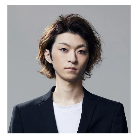
リストとしてのキャリアを活かした深い視点と分
析が持ち味。
・VALORANT Champions Tour 2023 Masters
Tokyo（ アナリスト）
・VALORANT Champions Los Angeles 2023（解
説）
・VALORANT Champions Seoul 2024（解説・ア
ナリスト）
・VALORANT Champions Tour 2021: Japan
Stage 1/4 位
（ チームアナリスト）
・VALORANT Champions Tour 2022 Stage1 :
Challengers Japan Playoffs 4 位（チームアナリ
スト）