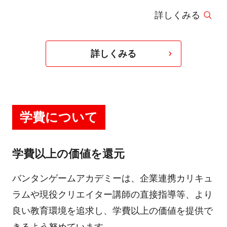
課題を解決していく仕事をしています。
詳しくみる
・edge matsumoto 2023 主催
・長野県塩尻市e スポーツ事業業務全般
・RAGE SUPER MATCH カメラ・配信業務
詳しくみる
・RAGE STREET FIGHTER カメラ・配信業務
・VALORANT Challengers Japan 2024 Split 2
Playoff Final カメラ／ SW 配信業務 等
学費について
学費以上の価値を還元
バンタンゲームアカデミーは、企業連携カリキュ
ラムや現役クリエイター講師の直接指導等、より
良い教育環境を追求し、学費以上の価値を提供で