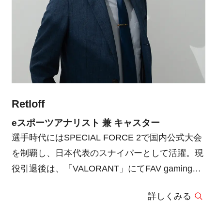
Retloff
eスポーツアナリスト 兼 キャスター
選手時代にはSPECIAL FORCE 2で国内公式大会
を制覇し、日本代表のスナイパーとして活躍。現
役引退後は、「VALORANT」にてFAV gamingの
アナリストを務め、公式大会でBest4に輝くなど
詳しくみる
の実績を持つ。現在は「VALORANT」の日本公
式キャスターとして「解説」を担当。選手、アナ