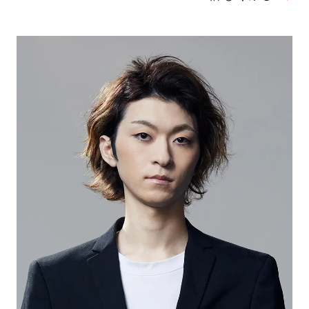
の実績を持つ。現在は「VALORANT」の日本公
式キャスターとして「解説」を担当。選手、アナ
リストとしてのキャリアを活かした深い視点と分
析が持ち味。
・VALORANT Champions Tour 2023 Masters
Tokyo（ アナリスト）
・VALORANT Champions Los Angeles 2023（解
説）
・VALORANT Champions Seoul 2024（解説・ア
ナリスト）
・VALORANT Champions Tour 2021: Japan
Stage 1/4 位
（ チームアナリスト）
・VALORANT Champions Tour 2022 Stage1 :