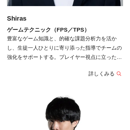
Challengers Japan Playoffs 4 位（チームアナリ
スト）
Shiras
・STAGE:0 VALORANT 2022/2023 : 優勝（講
師）
ゲームテクニック（FPS／TPS）
豊富なゲーム知識と、的確な課題分析力を活か
し、生徒一人ひとりに寄り添った指導でチームの
強化をサポートする。プレイヤー視点に立ったフ
ィードバックと、戦略構築で成長を促す柔軟なア
詳しくみる
プローチが持ち味。生徒たちのさらなる飛躍を後
押しする心強い存在だ。