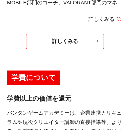
MOBILE部門のコーチ、VALORANT部門のマネー
ジャーとして活動し、eスポーツの最先端を複数
詳しくみる
の立場から経験してきた。現在はeスポーツ講師
として、ゲーム実習やコーチング実習を中心とし
た講義を行っている。
詳しくみる
学費について
学費以上の価値を還元
バンタンゲームアカデミーは、企業連携カリキュ
ラムや現役クリエイター講師の直接指導等、より