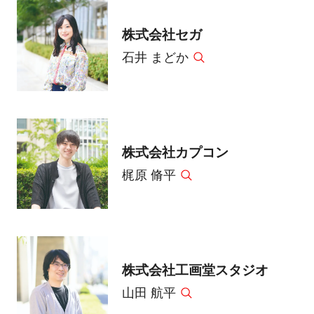
株式会社セガ
石井 まどか
株式会社カプコン
梶原 脩平
株式会社工画堂スタジオ
山田 航平