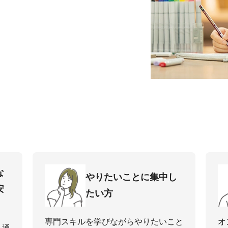
な
やりたいことに集中し
安
たい⽅
専⾨スキルを学びながらやりたいこと
オ