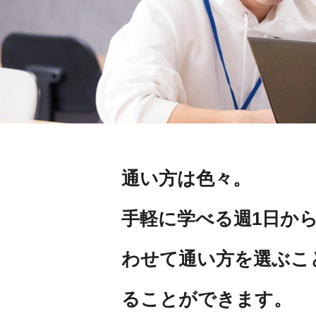
通い⽅は⾊々。
⼿軽に学べる週1⽇か
わせて通い⽅を選ぶこ
ることができます。