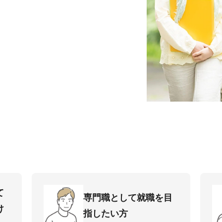
て
専⾨職として就職を⽬
け
指したい⽅