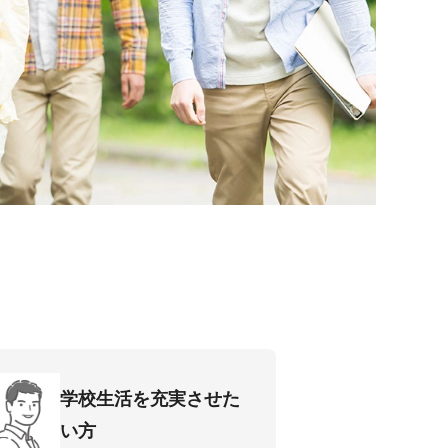
学校⽣活を充実させた
い⽅