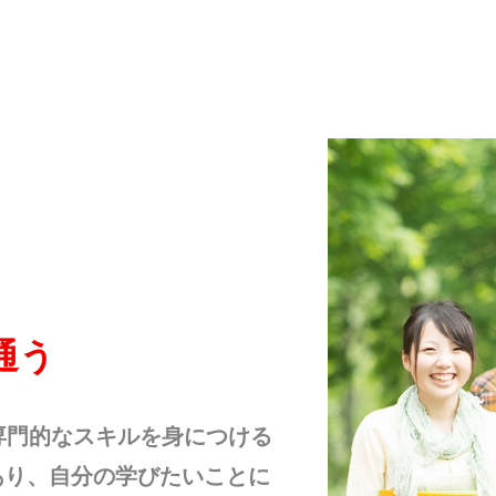
通う
専⾨的なスキルを⾝につける
あり、⾃分の学びたいことに