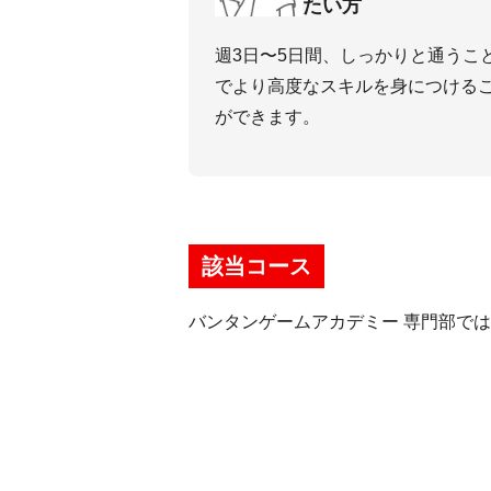
たい⽅
週3⽇〜5⽇間、しっかりと通うこ
でより⾼度なスキルを⾝につける
ができます。
該当コース
バンタンゲームアカデミー 専門部で