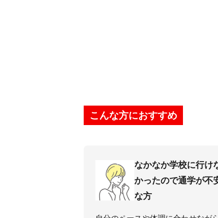
こんな方におすすめ
なかなか学校に⾏け
かったので通学が不
な⽅