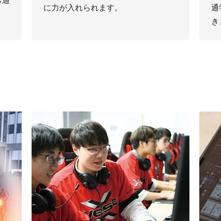
ら通
に⼒が⼊れられます。
通
き