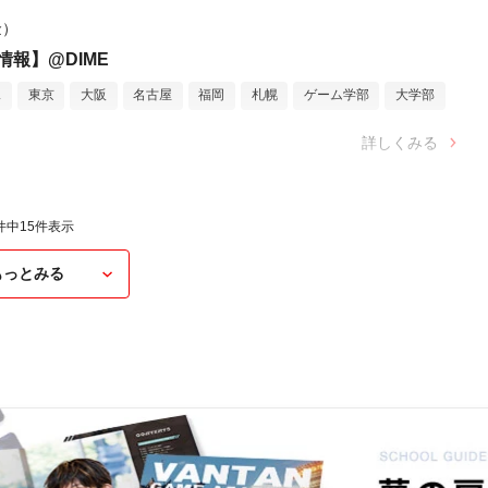
金）
報】@DIME
ス
東京
大阪
名古屋
福岡
札幌
ゲーム学部
大学部
詳しくみる
件中
15
件表示
もっとみる