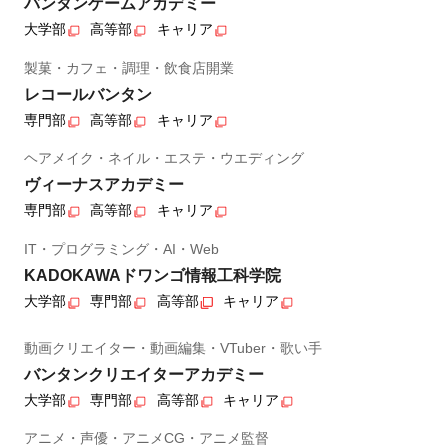
バンタンゲームアカデミー
大学部
高等部
キャリア
製菓・カフェ・調理・飲食店開業
レコールバンタン
専門部
高等部
キャリア
ヘアメイク・ネイル・エステ・ウエディング
ヴィーナスアカデミー
専門部
高等部
キャリア
IT・プログラミング・AI・Web
KADOKAWAドワンゴ情報工科学院
大学部
専門部
高等部
キャリア
動画クリエイター・動画編集・VTuber・歌い手
バンタンクリエイターアカデミー
大学部
専門部
高等部
キャリア
アニメ・声優・アニメCG・アニメ監督