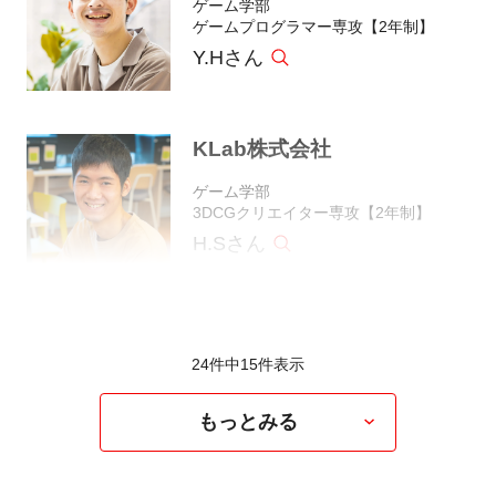
ゲーム学部
ゲームプログラマー専攻【2年制】
Y.Hさん
KLab株式会社
ゲーム学部
3DCGクリエイター専攻【2年制】
H.Sさん
24件中
15
件表示
もっとみる