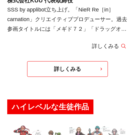
株式会社KUU 代表取締役
SSS by applibot立ち上げ。「NieR Re［in］
carnation」クリエイティブプロデューサー。過去
参画タイトルには「メギド７２」「ドラッグオン
ドラグーン３」「ファイナルファンタジー零式」
詳しくみる
「エルシャダイ」など。バンタン卒業生で（株）
スクウェア・エニックスに新卒入社。コンセプト
アート・アートディレクション・マネジメントに
詳しくみる
従事している。京都芸術大学客員教授。
ハイレベルな生徒作品