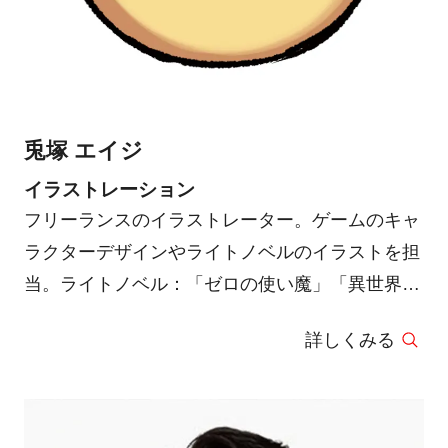
兎塚 エイジ
イラストレーション
フリーランスのイラストレーター。ゲームのキャ
ラクターデザインやライトノベルのイラストを担
当。ライトノベル：「ゼロの使い魔」「異世界は
スマートフォンとともに。」「追放魔術師のその
詳しくみる
後」「魔力ゼロの最強魔術師」等。ゲームアプ
リ：「乖離性ミリオンアーサー」「アンジュ・リ
リンク」「天華百剣- 斬-」等。ポップでライトな
作風。