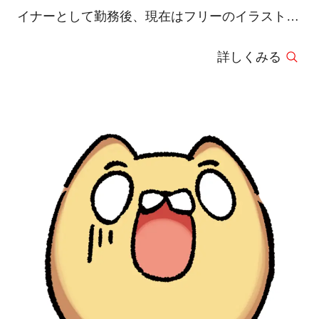
イナーとして勤務後、現在はフリーのイラストレ
ーターとして活動。作家としての展示「Re＼
詳しくみる
arise」 を初め、「まふまふ、活動10周年記念ト
リビュートアルバム」ジャケットイラスト、「ス
プラトゥーン３」ギアデザイン、「NieR
Reincarnation」タイトル挿絵、「龍が如く 絆」
アートディレクター、「ファイナルファンタジー
零式」モンスターデザイン「天才テレビくん」電
キャデザイン、小説「義仲これにあり」表紙イラ
ストなど、ゲーム、出版、Webなど幅広いフィー
ルドで活躍している。