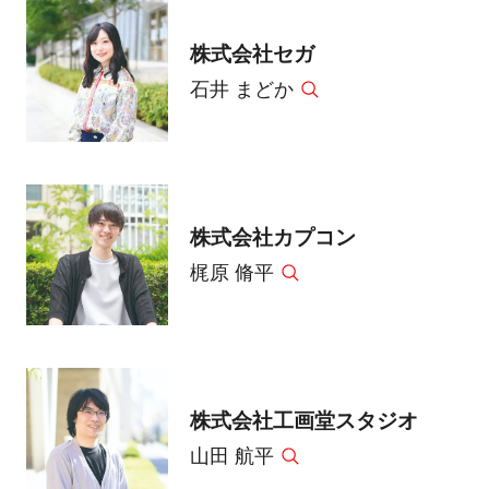
株式会社セガ
石井 まどか
株式会社カプコン
梶原 脩平
株式会社工画堂スタジオ
山田 航平