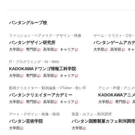
バンタングループ校
ファッション・ヘアメイク・デザイン・映像
ゲーム・イラスト・CG・
バンタンデザイン研究所
バンタンゲームアカ
大学部
専門部
高等部
キャリア
大学部
高等部
キャ
IT・プログラミング・AI・Web
KADOKAWAドワンゴ情報工科学院
大学部
専門部
高等部
キャリア
動画クリエイター・動画編集・VTuber・歌い手
アニメ・声優・アニメ
バンタンクリエイターアカデミー
KADOKAWAア
大学部
専門部
高等部
キャリア
大学部
専門部
アート・デザイン・映像・映画
製菓・カフェ・和洋調理
バンタン芸術学院
バンタン国際製菓カフェ和洋調理
大学部
大学部