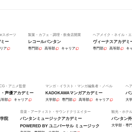
eスポーツ
製菓・カフェ・調理・飲食店開業
ヘアメイク・ネイル・エ
デミー
レコールバンタン
ヴィーナスアカデミ
リア
専門部
高等部
キャリア
専門部
高等部
キ
CG・アニメ監督
マンガ・イラスト・マンガ編集者・ノベル
ヘ
ニメ・声優アカデミー
KADOKAWAマンガアカデミー
バ
高等部
キャリア
大学部
専門部
高等部
キャリア
大
音楽・アーティスト・サウンドクリエイター
観光・ホテ
学院
バンタンミュージックアカデミー
バンタン外
大学部・専
POWERED BY ユニバーサル ミュージック