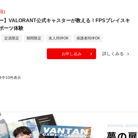
（日）
ー】VALORANT公式キャスターが教える！FPSプレイスキ
ポーツ体験
定員限定
期間限定
友人同伴OK
保護者同伴OK
詳しくみる
お申し込み
件中
10
件表示