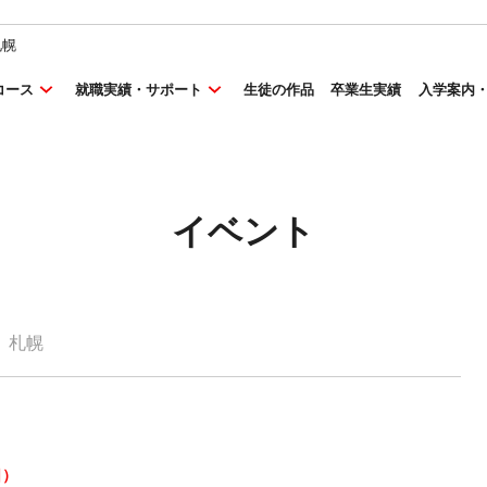
札幌
コース
就職実績・サポート
生徒の作品
卒業生実績
入学案内
イベント
札幌
日）