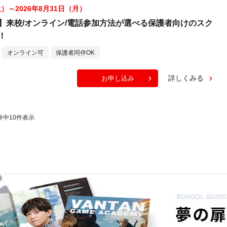
土）～2026年8月31日（月）
】来校/オンライン/電話参加方法が選べる保護者向けのスク
！
オンライン可
保護者同伴OK
詳しくみる
お申し込み
件中
10
件表示