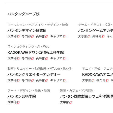
バンタングループ校
ファッション・ヘアメイク・デザイン・映像
ゲーム・イラスト・CG・
バンタンデザイン研究所
バンタンゲームアカ
大学部
専門部
高等部
キャリア
大学部
高等部
キャ
IT・プログラミング・AI・Web
KADOKAWAドワンゴ情報工科学院
大学部
専門部
高等部
キャリア
動画クリエイター・動画編集・VTuber・歌い手
アニメ・声優・アニメ
バンタンクリエイターアカデミー
KADOKAWAア
大学部
専門部
高等部
キャリア
大学部
専門部
アート・デザイン・映像・映画
製菓・カフェ・和洋調理
バンタン芸術学院
バンタン国際製菓カフェ和洋調理
大学部
大学部