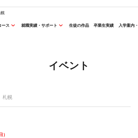
札幌
コース
就職実績・サポート
生徒の作品
卒業生実績
入学案内
イベント
札幌
（日）