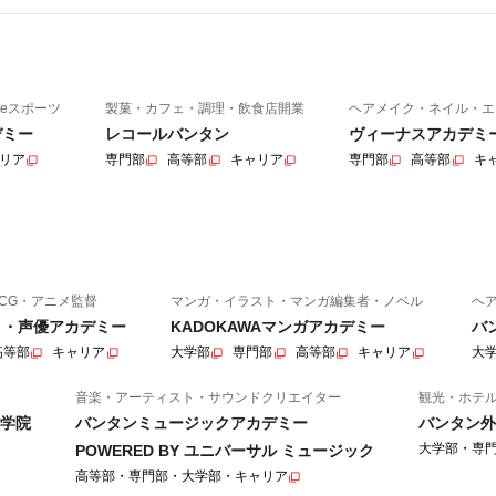
eスポーツ
製菓・カフェ・調理・飲食店開業
ヘアメイク・ネイル・エ
デミー
レコールバンタン
ヴィーナスアカデミ
リア
専門部
高等部
キャリア
専門部
高等部
キ
CG・アニメ監督
マンガ・イラスト・マンガ編集者・ノベル
ヘ
ニメ・声優アカデミー
KADOKAWAマンガアカデミー
バ
高等部
キャリア
大学部
専門部
高等部
キャリア
大
音楽・アーティスト・サウンドクリエイター
観光・ホテ
学院
バンタンミュージックアカデミー
バンタン外
大学部・専
POWERED BY ユニバーサル ミュージック
高等部・専門部・大学部・キャリア