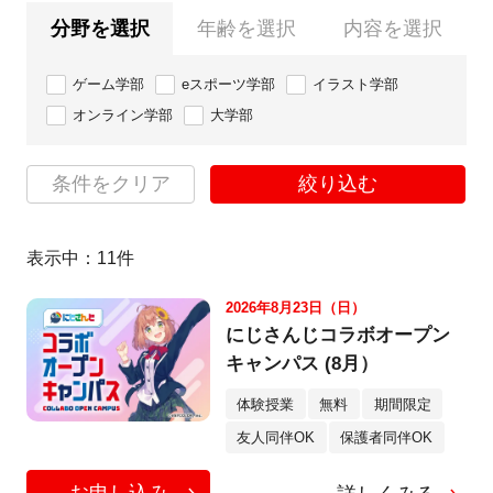
分野を選択
年齢を選択
内容を選択
ゲーム学部
eスポーツ学部
イラスト学部
オンライン学部
大学部
条件をクリア
絞り込む
表示中：
11
件
2026年8月23日（日）
にじさんじコラボオープン
キャンパス (8月）
体験授業
無料
期間限定
友人同伴OK
保護者同伴OK
お申し込み