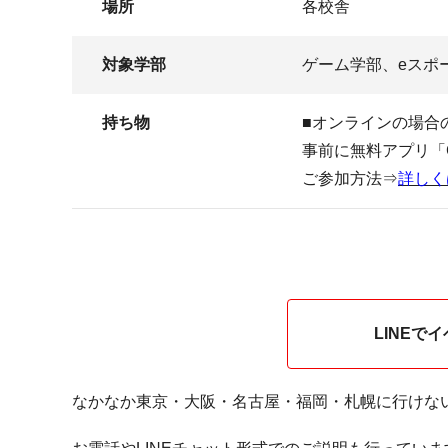
場所
各校舎
対象学部
ゲーム学部、eスポ
持ち物
■オンラインの場合
事前に無料アプリ「G
ご参加方法⇒
詳しく
LINEで
なかなか東京・大阪・名古屋・福岡・札幌に行けな