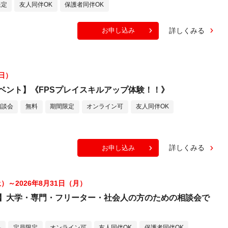
限定
友人同伴OK
保護者同伴OK
詳しくみる
お申し込み
（日）
ベント】《FPSプレイスキルアップ体験！！》
相談会
無料
期間限定
オンライン可
友人同伴OK
詳しくみる
お申し込み
土）～2026年8月31日（月）
】大学・専門・フリーター・社会人の方のための相談会で
料
定員限定
オンライン可
友人同伴OK
保護者同伴OK