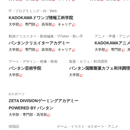
IT・プログラミング・AI・Web
KADOKAWAドワンゴ情報工科学院
大学部
専門部
高等部
キャリア
動画クリエイター・動画編集・VTuber・歌い手
アニメ・声優・アニメ
バンタンクリエイターアカデミー
KADOKAWAア
大学部
専門部
高等部
キャリア
大学部
専門部
アート・デザイン・映像・映画
製菓・カフェ・和洋調理
バンタン芸術学院
バンタン国際製菓カフェ和洋調理
大学部
大学部
eスポーツ
ZETA DIVISIONゲーミングアカデミー
POWERED BY バンタン
大学部・専門部・高等部
韓国語
ゲーム・イラスト・eスポーツ・アニメ