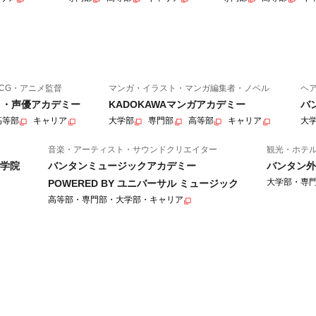
CG・アニメ監督
マンガ・イラスト・マンガ編集者・ノベル
ヘ
ニメ・声優アカデミー
KADOKAWAマンガアカデミー
バ
高等部
キャリア
大学部
専門部
高等部
キャリア
大
音楽・アーティスト・サウンドクリエイター
観光・ホテ
学院
バンタンミュージックアカデミー
バンタン外
大学部・専
POWERED BY ユニバーサル ミュージック
高等部・専門部・大学部・キャリア