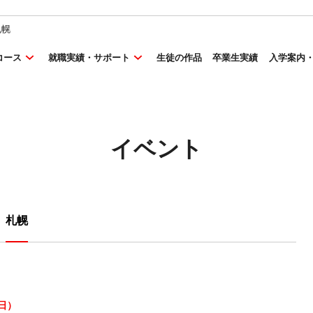
札幌
コース
就職実績・サポート
生徒の作品
卒業生実績
入学案内
イベント
札幌
（日）