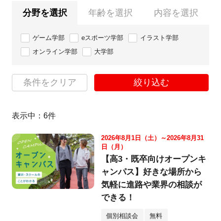
分野を選択
年齢を選択
内容を選択
ゲーム学部
eスポーツ学部
イラスト学部
オンライン学部
大学部
条件をクリア
絞り込む
表示中：
6
件
2026年8月1日（土）～2026年8月31
日（月）
【高3・既卒向けオープンキ
ャンパス】好きな場所から
気軽に進路や業界の相談が
できる！
個別相談会
無料