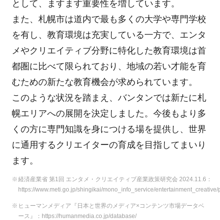
として、ますます重要性を増しています。
また、札幌市は道内で最も多くの大学や専門学校
を有し、教育環境は充実している一方で、エンタ
メやクリエイティブ分野に特化した教育環境は首
都圏に比べて限られており、地域の若い才能を育
むための新たな教育機会が求められています。
このような状況を踏まえ、バンタンでは新たに札
幌エリアへの展開を決定しました。今後もより多
くの方に専門知識を身につける場を提供し、世界
に通用するクリエイターの育成を目指してまいり
ます。
経済産業省 第1回 エンタメ・クリエイティブ産業政策研究会 2024.11.6：
https://www.meti.go.jp/shingikai/mono_info_service/entertainment_creative
ヒューマンメディア『日本と世界のメディア×コンテンツ市場データベ
ース』：https://humanmedia.co.jp/database/