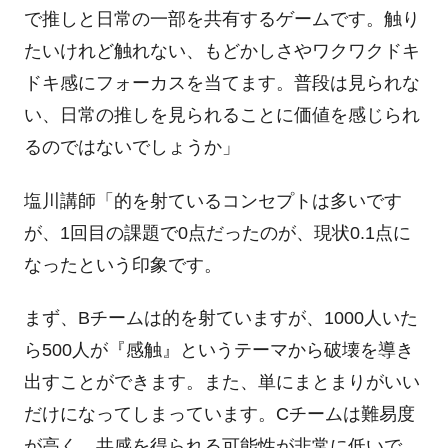
で推しと日常の一部を共有するゲームです。触り
たいけれど触れない、もどかしさやワクワクドキ
ドキ感にフォーカスを当てます。普段は見られな
い、日常の推しを見られることに価値を感じられ
るのではないでしょうか」
塩川講師「的を射ているコンセプトは多いです
が、
1
回目の課題で
0
点だったのが、現状
0.1
点に
なったという印象です。
まず、
B
チームは的を射ていますが、
1000
人いた
ら
500
人が『感触』というテーマから破壊を導き
出すことができます。また、単にまとまりがいい
だけになってしまっています。
C
チームは難易度
が高く、共感を得られる可能性が非常に低いで