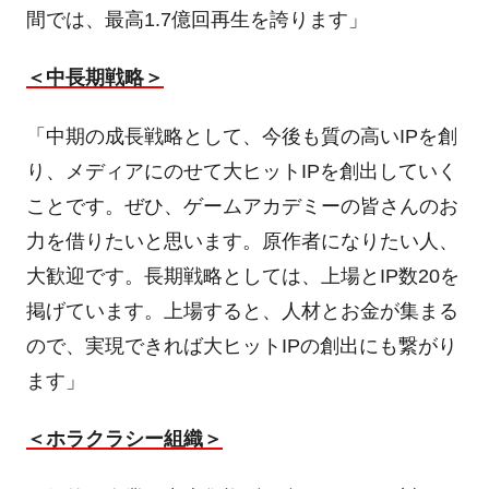
間では、最高
1.7
億回再生を誇ります」
＜中長期戦略＞
「中期の成長戦略として、今後も質の高い
IP
を創
り、メディアにのせて大ヒット
IP
を創出していく
ことです。ぜひ、ゲームアカデミーの皆さんのお
力を借りたいと思います。原作者になりたい人、
大歓迎です。長期戦略としては、上場と
IP
数
20
を
掲げています。上場すると、人材とお金が集まる
ので、実現できれば大ヒット
IP
の創出にも繋がり
ます」
＜ホラクラシー組織＞