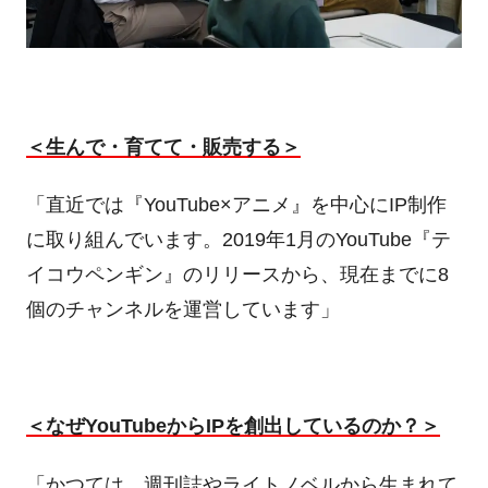
＜生んで・育てて・販売する＞
「直近では『
YouTube
×アニメ』を中心に
IP
制作
に取り組んでいます。
2019
年
1
月の
YouTube
『テ
イコウペンギン』のリリースから、現在までに
8
個のチャンネルを運営しています」
＜なぜ
YouTube
から
IP
を創出しているのか？＞
「かつては、週刊誌やライトノベルから生まれて