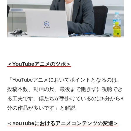
＜
YouTube
アニメのツボ＞
「
YouTube
アニメにおいてポイントとなるのは、
投稿本数、動画の尺、最後まで飽きずに視聴でき
る工夫です。僕たちが手掛けているのは
5
分から
8
分の作品が多いです」と解説。
＜
YouTube
におけるアニメコンテンツの変遷＞