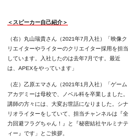
＜スピーカー自己紹介＞
（右）丸山瑞貴さん（
2021
年
7
月入社）「映像ク
リエイターやライターのクリエイター採用を担当
しています。入社したのは去年
7
月です。最近
は、
APEX
をやっています」
（左）乙原エマさん（
2021
年
1
月入社）「ゲーム
アカデミーは母校で、ノベル科を卒業しました。
講師の方々には、大変お世話になりました。シナ
リオライターをしていて、担当チャンネルは『全
力回避フラグちゃん！』と『秘密結社ヤルミナテ
ィー』です」とご挨拶。