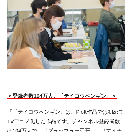
＜登録者数
104
万人。『テイコウペンギン』＞
「『テイコウペンギン』は、
Plott
作品では初めて
TV
アニメ化した作品です。チャンネル登録者数
は
104
万人で、『グラップラー刃牙』、『マイナ