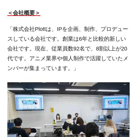
＜会社概要＞
「株式会社
Plott
は、
IP
を企画、制作、プロデュー
スしている会社です。創業は
6
年と比較的新しい
会社です。現在、従業員数
92
名で、
8
割以上が
20
代です。アニメ業界や個人制作で活躍していたメ
ンバーが集まっています。」