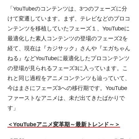
「
YouTube
のコンテンツは、
3
つのフェーズに分
けて変遷しています。まず、テレビなどのプロコ
ンテンツを移植していたフェーズ１、
YouTube
に
最適化した素人コンテンツの登場のフェーズ
2
を
経て、現在は『カジサック』さんや『エガちゃん
ねる』など
YouTube
に最適化したプロコンテンツ
の登場が見られるフェーズ
3
に入っています。こ
れと同じ過程をアニメコンテンツも辿っていて、
今はまさにフェーズ
3
への移行期です。
YouTube
ファーストなアニメは、未だ出てきたばかりで
す」
＜
YouTube
アニメ変革期～最新トレンド～＞