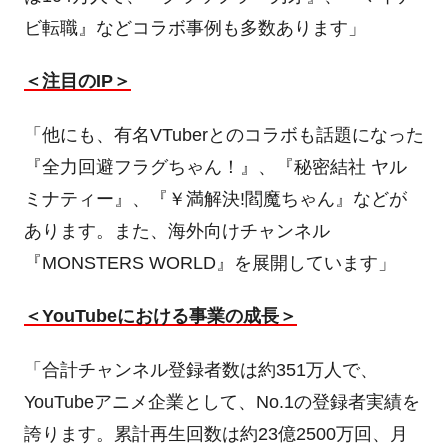
ビ転職』などコラボ事例も多数あります」
＜注目の
IP
＞
「他にも、有名
VTuber
とのコラボも話題になった
『全力回避フラグちゃん！』、『秘密結社 ヤル
ミナティー』、『￥満解決
!
閻魔ちゃん』などが
あります。また、海外向けチャンネル
『
MONSTERS WORLD
』を展開しています」
＜
YouTube
における事業の成長＞
「合計チャンネル登録者数は約
351
万人で、
YouTube
アニメ企業として、
No.1
の登録者実績を
誇ります。累計再生回数は約
23
億
2500
万回、月