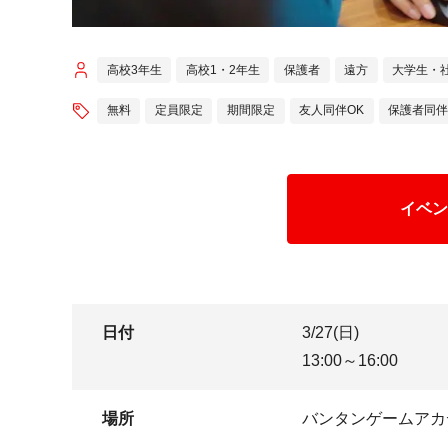
高校3年生
高校1・2年生
保護者
遠方
大学生・
無料
定員限定
期間限定
友人同伴OK
保護者同伴
イベン
日付
3/27(日)
13:00～16:00
場所
バンタンゲームアカ