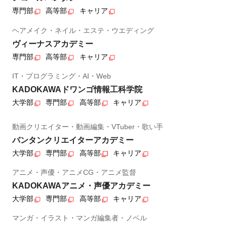
専門部
高等部
キャリア
ヘアメイク・ネイル・エステ・ウエディング
ヴィーナスアカデミー
専門部
高等部
キャリア
IT・プログラミング・AI・Web
KADOKAWAドワンゴ情報工科学院
大学部
専門部
高等部
キャリア
動画クリエイター・動画編集・VTuber・歌い手
バンタンクリエイターアカデミー
大学部
専門部
高等部
キャリア
アニメ・声優・アニメCG・アニメ監督
KADOKAWAアニメ・声優アカデミー
大学部
専門部
高等部
キャリア
マンガ・イラスト・マンガ編集者・ノベル