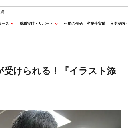
札幌
コース
就職実績・サポート
生徒の作品
卒業生実績
入学案内
が受けられる！『イラスト添