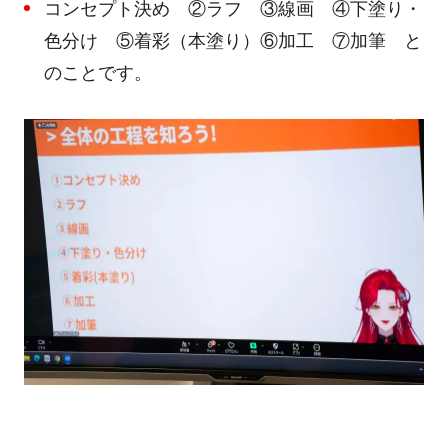
コンセプト決め ②ラフ ③線画 ④下塗り・
色分け ⑤着彩（本塗り）⑥加工 ⑦加筆
と
のことです。