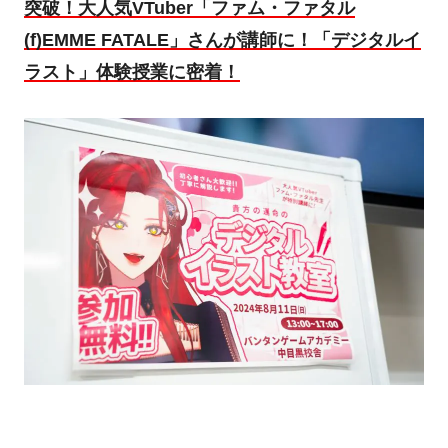
突破
！
大人気
VTuber
「ファム・ファタル
(f)EMME FATALE
」
さんが講師
に
！
「デジタルイ
ラスト」体験授業
に密着！