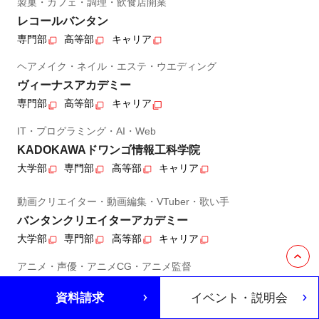
製菓・カフェ・調理・飲食店開業
レコールバンタン
専門部
高等部
キャリア
ヘアメイク・ネイル・エステ・ウエディング
ヴィーナスアカデミー
専門部
高等部
キャリア
IT・プログラミング・AI・Web
KADOKAWAドワンゴ情報工科学院
大学部
専門部
高等部
キャリア
動画クリエイター・動画編集・VTuber・歌い手
バンタンクリエイターアカデミー
大学部
専門部
高等部
キャリア
アニメ・声優・アニメCG・アニメ監督
KADOKAWAアニメ・声優アカデミー
資料請求
イベント・説明会
大学部
専門部
高等部
キャリア