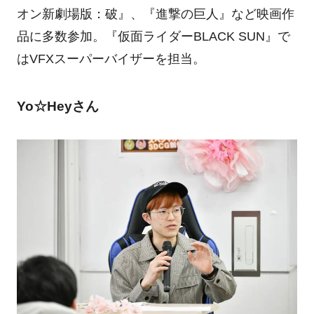
オン新劇場版：破』、『進撃の巨人』など映画作
品に多数参加。『仮面ライダー
BLACK SUN
』で
は
VFX
スーパーバイザーを担当。
Yo☆Heyさん