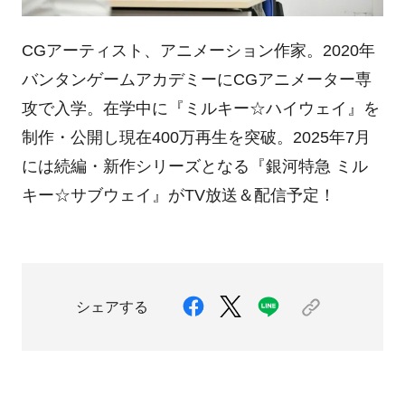
CGアーティスト、アニメーション作家。
2020
年
バンタンゲームアカデミーに
CG
アニメーター専
攻で入学。在学中に『ミルキー
☆
ハイウェイ』を
制作・公開し現在
400
万再生を突破。
2025
年
7
月
には続編・新作シリーズとなる『銀河特急 ミル
キー
☆
サブウェイ』が
TV
放送＆配信予定！
シェアする