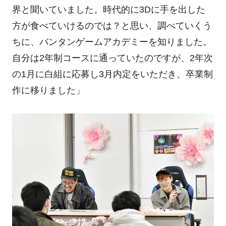
界と聞いていました。時代的に
3D
に手を出した
方が食べていけるのでは？と思い、調べていくう
ちに、バンタンゲームアカデミーを知りました。
自分は
2
年制コースに通っていたのですが、
2
年次
の
1
月に白組に応募し
3
月内定をいただき、卒業制
作に移りました」