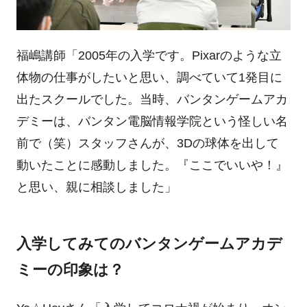
福嶋講師「
2005
年の入学です。
Pixar
のような立
体物の仕事がしたいと思い、調べていて
1
発目に
出たスクールでした。当時、バンタンゲームアカ
デミーは、バンタン電脳情報学院という怪しい名
前で（笑）スタッフさんが、
3D
の球体を出して
動いたことに感動しました。『ここでいいや！』
と思い、親に相談しました」
入学してみてのバンタンゲームアカデ
ミーの印象は？