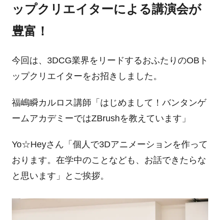
ップクリエイターによる講演会が
豊富！
今回は、
3DCG
業界をリードするおふたりの
OB
ト
ップクリエイターをお招きしました。
福嶋瞬カルロス講師「はじめまして！バンタンゲ
ームアカデミーでは
ZBrush
を教えています」
Yo☆
Heyさん
「個人で
3D
アニメーションを作って
おります。在学中のことなども、お話できたらな
と思います」とご挨拶。