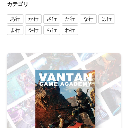
カテゴリ
あ行
か行
さ行
た行
な行
は行
ま行
や行
ら行
わ行