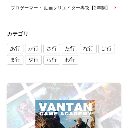
プロゲーマー・ 動画クリエイター専攻【2年制】
カテゴリ
あ行
か行
さ行
た行
な行
は行
ま行
や行
ら行
わ行