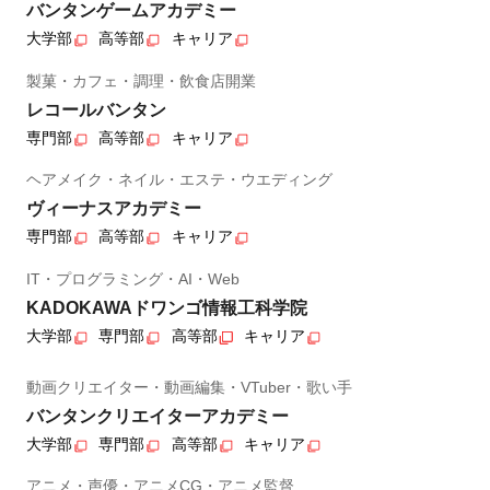
バンタンゲームアカデミー
大学部
高等部
キャリア
製菓・カフェ・調理・飲食店開業
レコールバンタン
専門部
高等部
キャリア
ヘアメイク・ネイル・エステ・ウエディング
ヴィーナスアカデミー
専門部
高等部
キャリア
IT・プログラミング・AI・Web
KADOKAWAドワンゴ情報工科学院
大学部
専門部
高等部
キャリア
動画クリエイター・動画編集・VTuber・歌い手
バンタンクリエイターアカデミー
大学部
専門部
高等部
キャリア
アニメ・声優・アニメCG・アニメ監督