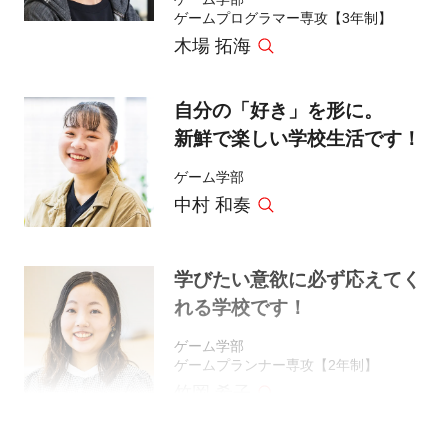
ゲームプログラマー専攻【3年制】
木場 拓海
自分の「好き」を形に。
新鮮で楽しい学校生活です！
ゲーム学部
中村 和奏
学びたい意欲に必ず応えてく
れる学校です！
ゲーム学部
ゲームプランナー専攻【2年制】
竹岡 希子