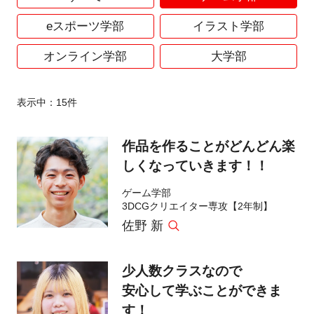
eスポーツ学部
イラスト学部
オンライン学部
大学部
表示中：
15
件
作品を作ることがどんどん楽
しくなっていきます！！
ゲーム学部
3DCGクリエイター専攻【2年制】
佐野 新
少人数クラスなので
安心して学ぶことができま
す！