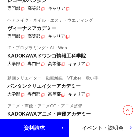
レコールバンタン
専門部
高等部
キャリア
ヘアメイク・ネイル・エステ・ウエディング
ヴィーナスアカデミー
専門部
高等部
キャリア
IT・プログラミング・AI・Web
KADOKAWAドワンゴ情報工科学院
大学部
専門部
高等部
キャリア
動画クリエイター・動画編集・VTuber・歌い手
バンタンクリエイターアカデミー
大学部
専門部
高等部
キャリア
アニメ・声優・アニメCG・アニメ監督
KADOKAWAアニメ・声優アカデミー
大学部
専門部
高等部
キャリア
資料請求
イベント・説明会
マンガ・イラスト・マンガ編集者・ノベル