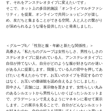
す。それをアンステレオタイプに変えたいです」
そこで、ネット上の多目的施設「オンラインマルチファシ
リティ」を提案。オンラインで共同ショッピングが楽し
め、友だちと集まることができる空間。人と人との繋がり
が深められるような場を提供したいと発表しました。
＜グループ6／「性別と服・年齢と新たな関係性」＞
高桑さん「私たちのグループは女性らしさ、男性らしさの
ステレオタイプに捉われている人、アンステレオタイプに
自信が持てない人、自分がどのような服が好きなのか迷い
がある人に提案します。我慢している人の背中を押してあ
げたいと考えたからです。お互いのタイプを否定するので
はなく、お互いの価値観を認め合えるようにしました」
田中さん「店舗には、展示物を置きます。女性らしい丸み
のあるシルエットから男性らしいかくばったシルエットま
で、グラデーションで見えるようにマネキンに着せて展示
します。この展示を見ることで、自分がどんなシルエット
が好きなのか、自分の好みを認識してもらいたいと思いま