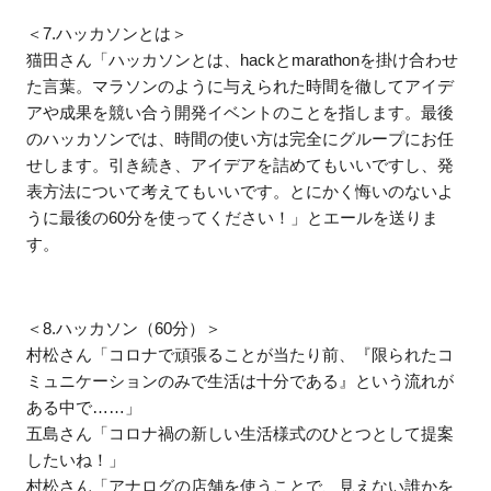
＜7.ハッカソンとは＞
猫田さん「ハッカソンとは、hackとmarathonを掛け合わせ
た言葉。マラソンのように与えられた時間を徹してアイデ
アや成果を競い合う開発イベントのことを指します。最後
のハッカソンでは、時間の使い方は完全にグループにお任
せします。引き続き、アイデアを詰めてもいいですし、発
表方法について考えてもいいです。とにかく悔いのないよ
うに最後の60分を使ってください！」とエールを送りま
す。
＜8.ハッカソン（60分）＞
村松さん「コロナで頑張ることが当たり前、『限られたコ
ミュニケーションのみで生活は十分である』という流れが
ある中で……」
五島さん「コロナ禍の新しい生活様式のひとつとして提案
したいね！」
村松さん「アナログの店舗を使うことで、見えない誰かを