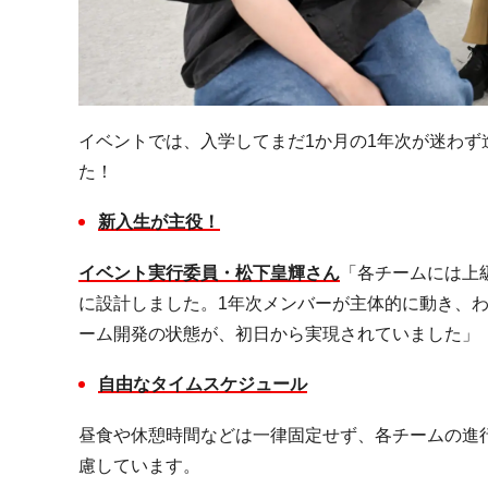
イベントでは、入学してまだ
1
か月の
1
年次が迷わず
た！
新入生が主役！
イベント実行委員・松下皇輝さん
「各チームには上
に設計しました。
1
年次メンバーが主体的に動き、
ーム開発の状態が、初日から実現されていました」
自由なタイムスケジュール
昼食や休憩時間などは一律固定せず、各チームの進
慮しています。