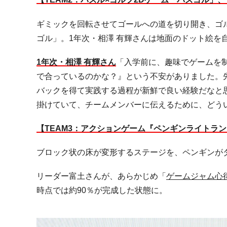
ギミックを回転させてゴールへの道を切り開き、ゴ
ゴル」。
1
年次・相澤 有輝さんは地面のドット絵を
1
年次・相澤 有輝さん
「入学前に、趣味でゲームを
で合っているのかな？』という不安がありました。
バックを得て実践する過程が新鮮で良い経験だなと
掛けていて、チームメンバーに伝えるために、どう
【
TEAM3
：アクションゲーム『ペンギンライトラン
ブロック状の床が変形するステージを、ペンギンが
リーダー富土さんが、あらかじめ「
ゲームジャム心得 |
時点では約
90
％が完成した状態に。