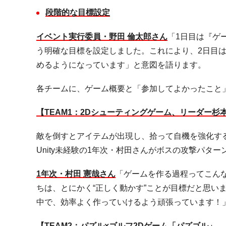
段階的な目標設定
イベント実行委員・野田 倫太郎さん
「
1
日目は『ゲ
う明確な目標を設定しました。これにより、
2
日目
めるようになっています」と意図を語ります。
各チームに、ゲーム概要と「参加してよかったこと
【
TEAM1
：
2D
シューティングゲーム、リーダー杉本
敵を倒すとアイテムが出現し、拾って自機を強化す
Unity
未経験の
1
年次・村田さんがボスの攻撃パター
1
年次・村田 憲哉さん
「ゲームを作る過程ってこん
ちは、とにかく“正しく動かす”ことが目標だと思い
中で、効率よく作っていけるよう頑張っています！
【
TEAM2
：パズル
×
ゴルフ
2D
ゲーム「パズゴル」、