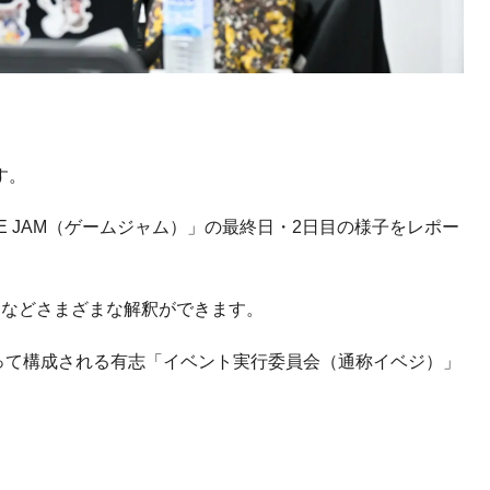
す。
E JAM
（ゲームジャム）」の最終日・
2
日目の様子をレポー
」などさまざまな解釈ができます。
って構成される有志「イベント実行委員会（通称イベジ）」