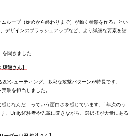
ームループ（始めから終わりまで）が動く状態を作る』とい
は、デザインのブラッシュアップなど、より詳細な要素を詰
」を聞きました！
 輝龍さん】
る
2D
シューティング。多彩な攻撃パターンが特長です。
ン実装を担当しました。
な感じなんだ、っていう面白さを感じています。
1
年次のう
ます。
Unity
経験者や先輩に聞きながら、選択肢が大量にある
」
リーダー山田 絢斗さん】