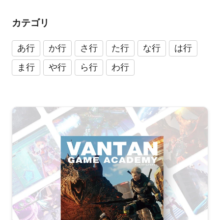
カテゴリ
あ行
か行
さ行
た行
な行
は行
ま行
や行
ら行
わ行