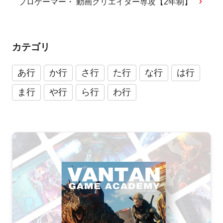
プロゲーマー・ 動画クリエイター専攻【2年制】
カテゴリ
あ行
か行
さ行
た行
な行
は行
ま行
や行
ら行
わ行