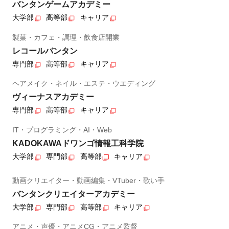
バンタンゲームアカデミー
大学部
高等部
キャリア
製菓・カフェ・調理・飲食店開業
レコールバンタン
専門部
高等部
キャリア
ヘアメイク・ネイル・エステ・ウエディング
ヴィーナスアカデミー
専門部
高等部
キャリア
IT・プログラミング・AI・Web
KADOKAWAドワンゴ情報工科学院
大学部
専門部
高等部
キャリア
動画クリエイター・動画編集・VTuber・歌い手
バンタンクリエイターアカデミー
大学部
専門部
高等部
キャリア
アニメ・声優・アニメCG・アニメ監督