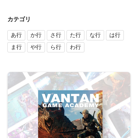
カテゴリ
あ行
か行
さ行
た行
な行
は行
ま行
や行
ら行
わ行