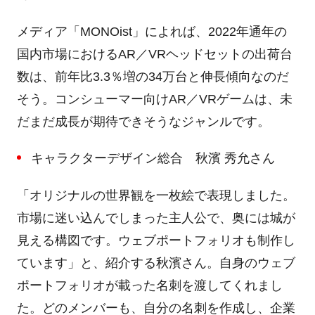
メディア「
MONOist
」によれば、
2022
年通年の
国内市場における
AR
／
VR
ヘッドセットの出荷台
数は、前年比
3.3
％増の
34
万台と伸長傾向なのだ
そう。コンシューマー向け
AR
／
VR
ゲームは、未
だまだ成長が期待できそうなジャンルです。
キャラクターデザイン総合 秋濱 秀允さん
「オリジナルの世界観を一枚絵で表現しました。
市場に迷い込んでしまった主人公で、奥には城が
見える構図です。ウェブポートフォリオも制作し
ています」と、紹介する秋濱さん。自身のウェブ
ポートフォリオが載った名刺を渡してくれまし
た。どのメンバーも、自分の名刺を作成し、企業