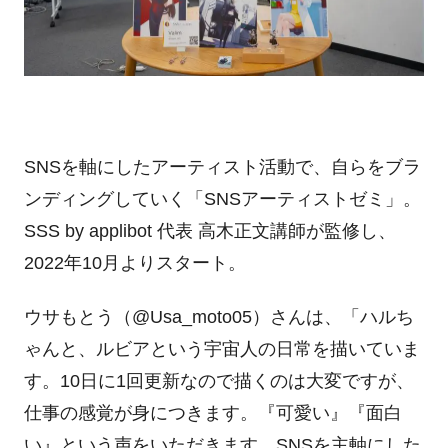
SNSを軸にしたアーティスト活動で、自らをブラ
ンディングしていく「
SNS
アーティストゼミ」。
SSS by applibot
代表 高木正文講師が監修し、
2022
年
10
月よりスタート。
ウサもとう（
@Usa_moto05
）さんは、「ハルち
ゃんと、ルビアという宇宙人の日常を描いていま
す。
10
日に
1
回更新なので描くのは大変ですが、
仕事の感覚が身につきます。『可愛い』『面白
い』という声をいただきます。
SNS
を主軸にした