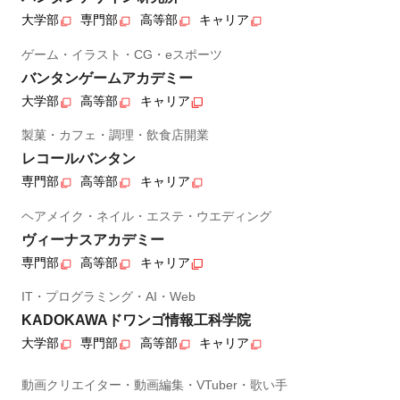
大学部
専門部
高等部
キャリア
ゲーム・イラスト・CG・eスポーツ
バンタンゲームアカデミー
大学部
高等部
キャリア
製菓・カフェ・調理・飲食店開業
レコールバンタン
専門部
高等部
キャリア
ヘアメイク・ネイル・エステ・ウエディング
ヴィーナスアカデミー
専門部
高等部
キャリア
IT・プログラミング・AI・Web
KADOKAWAドワンゴ情報工科学院
大学部
専門部
高等部
キャリア
動画クリエイター・動画編集・VTuber・歌い手