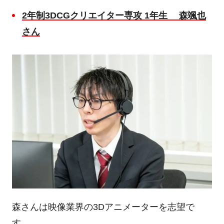
2
年制
3DCG
クリエイター専攻
1
年生
森颯也
さん
森さんは映像業界の
3D
アニメーターを志望で
す。