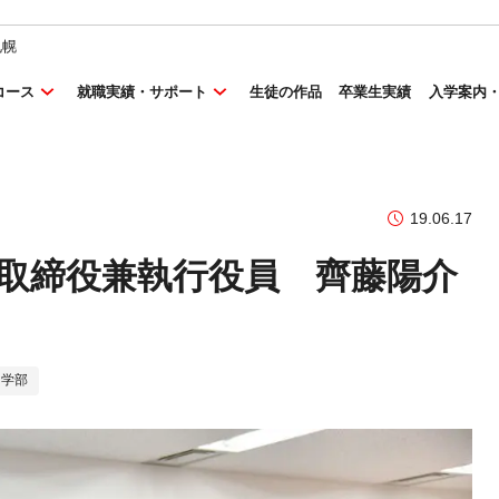
札幌
コース
就職実績・サポート
生徒の作品
卒業生実績
入学案内
19.06.17
 取締役兼執行役員 齊藤陽介
！
ツ学部