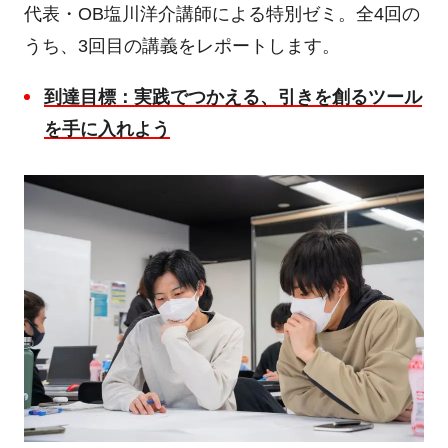
代表・
OB
塩川洋介講師による特別ゼミ。全
4
回の
うち、
3
回目の講義をレポートします。
到達目標：実践でつかえる、引きを創るツール
を手に入れよう