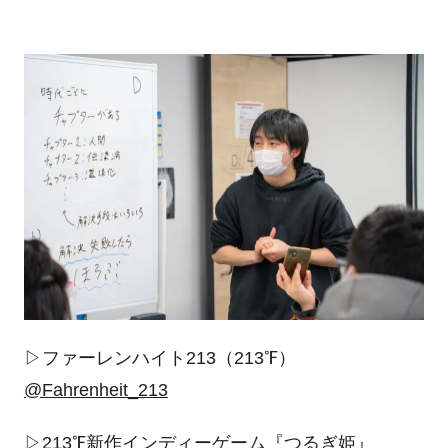
▷ファーレンハイト
213
（
213℉
）
@Fahrenheit_213
▷
213℉
新作インディーゲーム『
つるぎ姫
』