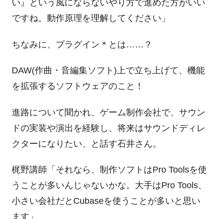
い』という風にならないやり方で進めた方がいい
ですね。動作原理を理解してください」
ちなみに、プラグイン＊とは
……
？
DAW(
作曲・音編集ソフト
)
上で立ち上げて、機能
を拡張するソフトウェアのこと！
進路について聞かれ、ゲーム制作会社で、サウン
ドの実装や演出を経験し、将来はサウンドディレ
クターになりたい、と話す石井さん。
梶野講師「それなら、制作ソフトは
Pro Tools
を使
うことが多いんじゃないかな。大手は
Pro Tools
、
小さい会社だと
Cubase
を使うことが多いと思い
ます」