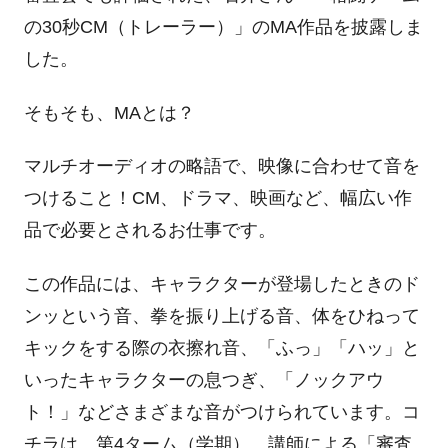
の
30
秒
CM
（トレーラー）」の
MA
作品を披露しま
した。
そもそも、
MA
とは？
マルチオーディオの略語で、映像に合わせて音を
つけること！
CM
、ドラマ、映画など、幅広い作
品で必要とされるお仕事です。
この作品には、キャラクターが登場したときのド
ンッという音、拳を振り上げる音、体をひねって
キックをする際の衣擦れ音、「ふっ」「ハッ」と
いったキャラクターの息つぎ、「ノックアウ
ト！」などさまざまな音がつけられています。コ
チラは、第
4
ターム（学期）、講師による「審査