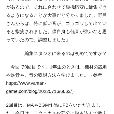
があるので、それに合わせて臨機応変に編集でき
るようになることが大事だと分かりました。野呂
さんからは、特に低い音が、ゴワゴワして出てい
ると指摘されました。僕自身も低音が強いなと思
っていたので、調整しました」
―――
編集スタジオに来るのは初めてですか？
「今回で
3
回目です。
1
年生のときは、機材の説明
や足音や、音の収録方法を学びました。（参考
https://www.vantan-
game.com/blog/20220716/6663/
）
2
回目は、
MA
や
BGM
作品に
FB
をいただきまし
た。今日は、テクニカルな部分に踏み込んで教え