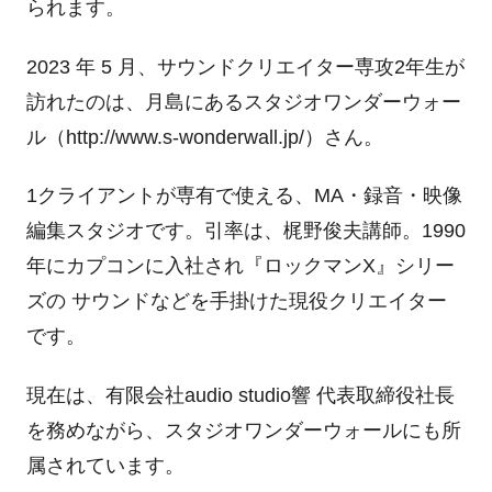
られます。
2023
年
5
月、サウンドクリエイター専攻
2
年生が
訪れたのは、月島にあるスタジオワンダーウォー
ル（
http://www.s-wonderwall.jp/
）さん。
1
クライアントが専有で使える、
MA
・録音・映像
編集スタジオです。引率は、梶野俊夫講師。
1990
年にカプコンに入社され『ロックマン
X
』シリー
ズの サウンドなどを手掛けた現役クリエイター
です。
現在は、有限会社
audio studio
響 代表取締役社長
を務めながら、スタジオワンダーウォールにも所
属されています。