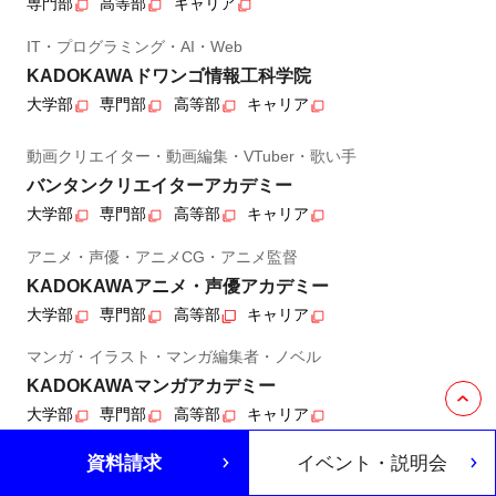
専門部
高等部
キャリア
IT・プログラミング・AI・Web
KADOKAWAドワンゴ情報工科学院
大学部
専門部
高等部
キャリア
動画クリエイター・動画編集・VTuber・歌い手
バンタンクリエイターアカデミー
大学部
専門部
高等部
キャリア
アニメ・声優・アニメCG・アニメ監督
KADOKAWAアニメ・声優アカデミー
大学部
専門部
高等部
キャリア
マンガ・イラスト・マンガ編集者・ノベル
KADOKAWAマンガアカデミー
大学部
専門部
高等部
キャリア
ヘアメイク・ネイル・エステ・ウエディング
資料請求
イベント・説明会
バンタン渋谷美容学院