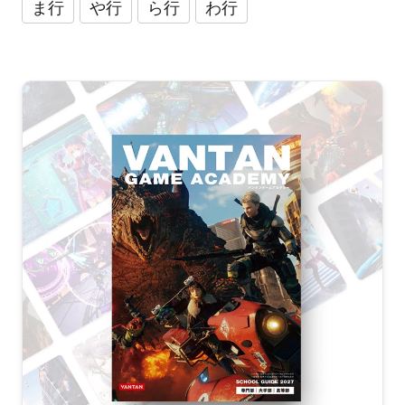
ま行
や行
ら行
わ行