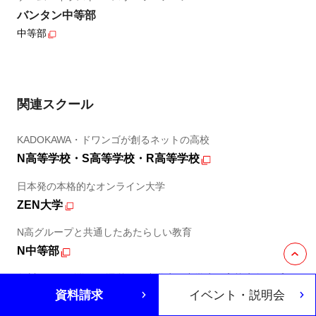
バンタン中等部
中等部
関連スクール
KADOKAWA・ドワンゴが創るネットの高校
N高等学校・S高等学校・R高等学校
日本発の本格的なオンライン大学
ZEN大学
N高グループと共通したあたらしい教育
N中等部
角川ドワンゴ学園が運営する小学生・中学生・高校生向けプロ
資料請求
イベント・説明会
グラミング教室
N Code Labo