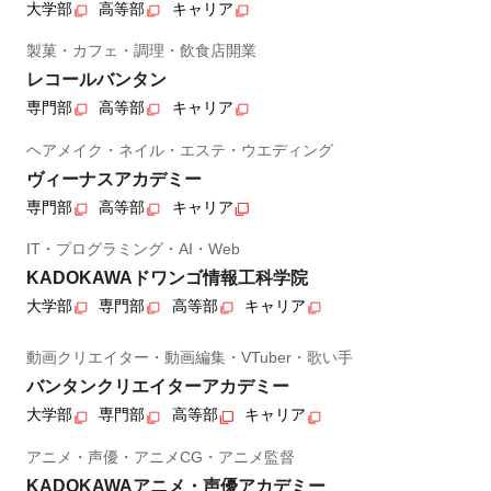
大学部
高等部
キャリア
製菓・カフェ・調理・飲食店開業
レコールバンタン
専門部
高等部
キャリア
ヘアメイク・ネイル・エステ・ウエディング
ヴィーナスアカデミー
専門部
高等部
キャリア
IT・プログラミング・AI・Web
KADOKAWAドワンゴ情報工科学院
大学部
専門部
高等部
キャリア
動画クリエイター・動画編集・VTuber・歌い手
バンタンクリエイターアカデミー
大学部
専門部
高等部
キャリア
アニメ・声優・アニメCG・アニメ監督
KADOKAWAアニメ・声優アカデミー