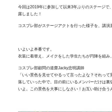
今回は
2019
年に参加して以来
3
年ぶりのステージで
露しました！
コスプレ部がステージアクトを行った様子を、講演
いよいよ本番です。
衣装に着替え、メイクをした学生たちが円陣を組み
コスプレ部顧問の道齋
Jacky
忠明講師
「いい景色を見せてやるって言ったよな？それって
落していった中で、目の前にいるメンバーだけは裏
いよ。この景色を大事にしなさい！お互い助け合う